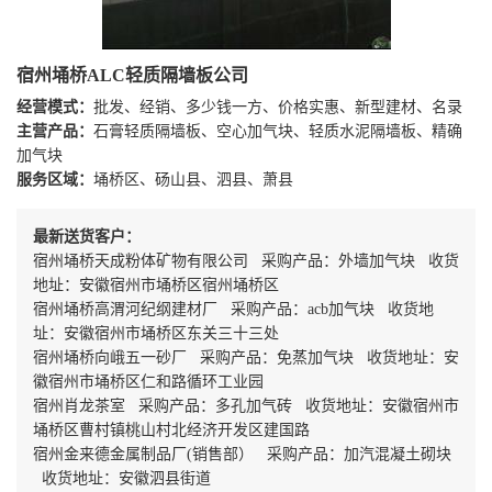
宿州埇桥ALC轻质隔墙板公司
经营模式：
批发、经销、多少钱一方、价格实惠、新型建材、名录
主营产品：
石膏轻质隔墙板、空心加气块、轻质水泥隔墙板、精确
加气块
服务区域：
埇桥区、砀山县、泗县、萧县
最新送货客户：
宿州埇桥天成粉体矿物有限公司 采购产品：外墙加气块 收货
地址：安徽宿州市埇桥区宿州埇桥区
宿州埇桥高渭河纪纲建材厂 采购产品：acb加气块 收货地
址：安徽宿州市埇桥区东关三十三处
宿州埇桥向峨五一砂厂 采购产品：免蒸加气块 收货地址：安
徽宿州市埇桥区仁和路循环工业园
宿州肖龙茶室 采购产品：多孔加气砖 收货地址：安徽宿州市
埇桥区曹村镇桃山村北经济开发区建国路
宿州金来德金属制品厂(销售部） 采购产品：加汽混凝土砌块
收货地址：安徽泗县街道