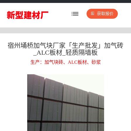
获取报价
宿州埇桥加气块厂家「生产批发」加气砖
_ALC板材_轻质隔墙板
生产：加气块砖、ALC板材、砂浆